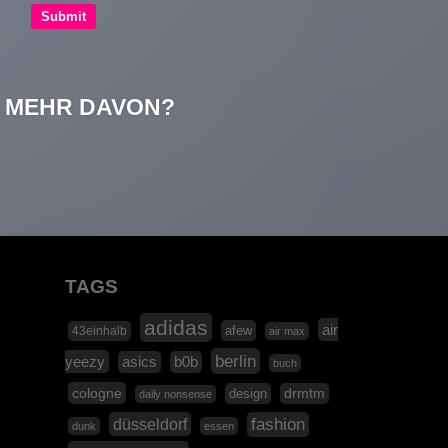
MEHR DAVON?
TAGS
adidas
air
afew
43einhalb
air max
berlin
yeezy
asics
b0b
buch
cologne
design
drmtm
daily nonsense
düsseldorf
fashion
dunk
essen