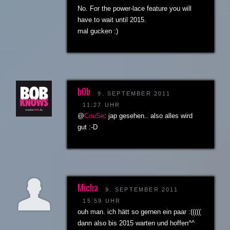
No. For the power-lace feature you will
have to wait until 2015.
mal gucken :)
b0b
9. SEPTEMBER 2011
11:27 UHR
@
CouSe
: jap gesehen.. also alles wird
gut :-D
Micha
9. SEPTEMBER 2011
15:59 UHR
ouh man. ich hätt so gernen ein paar :(((((
dann also bis 2015 warten und hoffen^^