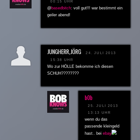
00:15 UHR
@
basedbitch
: voll gut!!! war bestimmt ein
geiler abend!
JUNGHERR,JÖRG
24. JULI 2013
15:38 UHR
Wo zur HÖLLE bekomme ich diesen
SCHUH????????
b0b
25. JULI 2013
13:13 UHR
wenn du das
passende kleingeld
hast.. bei
ebay