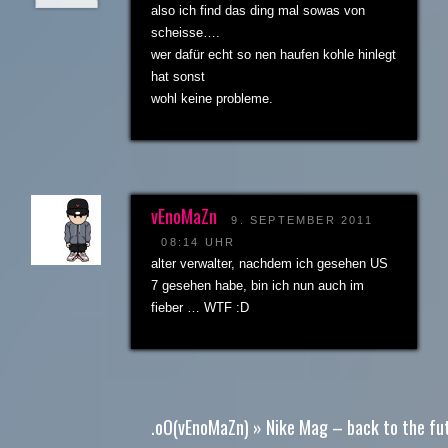
also ich find das ding mal sowas von
scheisse….
wer dafür echt so nen haufen kohle hinlegt
hat sonst
wohl keine probleme.
vEnoMaZn
9. SEPTEMBER 2011
08:14 UHR
alter verwalter, nachdem ich gesehen US
7 gesehen habe, bin ich nun auch im
fieber … WTF :D
.oO(vEnoMaZn) » Nike Mag – back to the fu