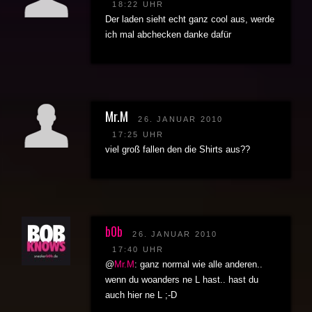
18:22 UHR
Der laden sieht echt ganz cool aus, werde
ich mal abchecken danke dafür
Mr.M
26. JANUAR 2010
17:25 UHR
viel groß fallen den die Shirts aus??
b0b
26. JANUAR 2010
17:40 UHR
@
Mr.M
: ganz normal wie alle anderen..
wenn du woanders ne L hast.. hast du
auch hier ne L ;-D