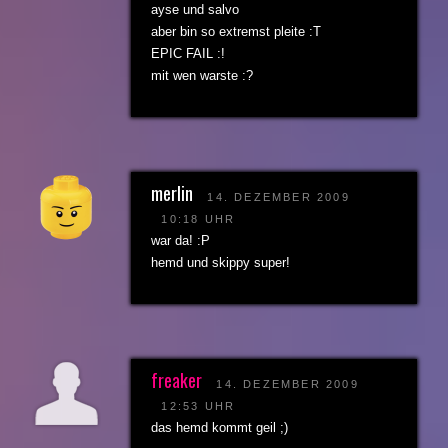
ayse und salvo
aber bin so extremst pleite :T
EPIC FAIL :!
mit wen warste :?
merlin
14. DEZEMBER 2009
10:18 UHR
war da! :P
hemd und skippy super!
freaker
14. DEZEMBER 2009
12:53 UHR
das hemd kommt geil ;)