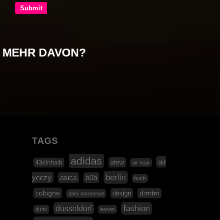
MEHR DAVON?
TAGS
adidas
air
afew
43einhalb
air max
berlin
yeezy
asics
b0b
buch
cologne
design
drmtm
daily nonsense
düsseldorf
fashion
dunk
essen