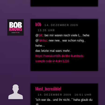
b0b
14. DEZEMBER 2009
15:35 UHR
@
SK
: bei mir waren noch viele L.. hehe
@
Niklas
: nee nee.. war schon ruhig..
hehe…
das letzte mal wars mehr..
https://sneakerb0b.de/the-hundreds-
sample-sale-in-koln/1216
Most_Incredible!
14. DEZEMBER 2009
16:51 UHR
“ich war da.. und ihr nicht..” haha glaub du
:P