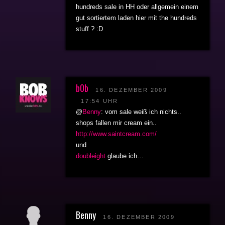
hundreds sale in HH oder allgemein einem
gut sortiertem laden hier mit the hundreds
stuff ? :D
b0b
16. DEZEMBER 2009
17:54 UHR
@
Benny
: vom sale weiß ich nichts..
shops fallen mir cream ein..
http://www.saintcream.com/
und
doubleight
glaube ich…
Benny
16. DEZEMBER 2009