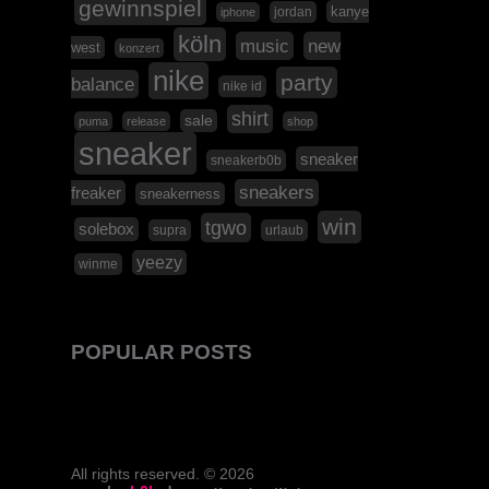
gewinnspiel
kanye
jordan
iphone
köln
music
new
west
konzert
nike
party
balance
nike id
shirt
sale
puma
release
shop
sneaker
sneaker
sneakerb0b
sneakers
freaker
sneakerness
win
tgwo
solebox
supra
urlaub
yeezy
winme
POPULAR POSTS
All rights reserved. © 2026