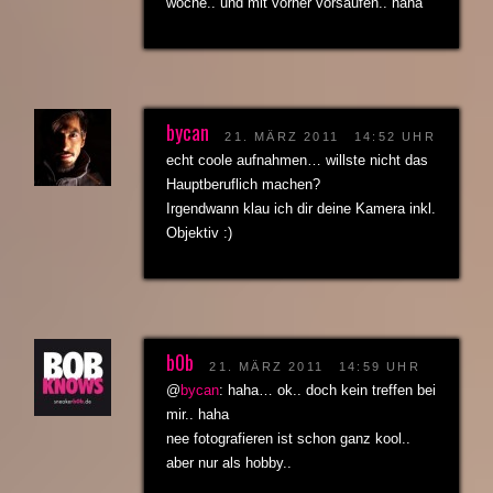
woche.. und mit vorher vorsaufen.. haha
bycan
21. MÄRZ 2011
14:52 UHR
echt coole aufnahmen… willste nicht das
Hauptberuflich machen?
Irgendwann klau ich dir deine Kamera inkl.
Objektiv :)
b0b
21. MÄRZ 2011
14:59 UHR
@
bycan
: haha… ok.. doch kein treffen bei
mir.. haha
nee fotografieren ist schon ganz kool..
aber nur als hobby..