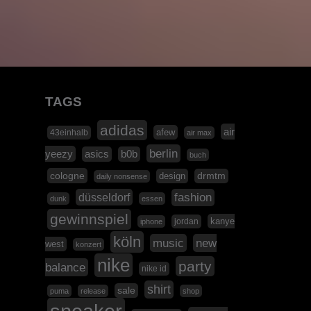
TAGS
adidas
air
afew
43einhalb
air max
berlin
yeezy
asics
b0b
buch
cologne
design
drmtm
daily nonsense
düsseldorf
fashion
dunk
essen
gewinnspiel
kanye
jordan
iphone
köln
music
new
west
konzert
nike
party
balance
nike id
shirt
sale
puma
release
shop