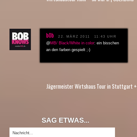
b0b
22. MÄRZ 2011
11:43 UHR
@
MB/ Black/White in color
: ein bisschen
an den farben gespielt ;-)
Jägermeister Wirtshaus Tour in Stuttgart +
SAG ETWAS...