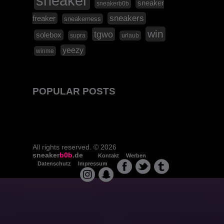
sneaker
sneaker
sneakerb0b
sneakers
freaker
sneakerness
win
tgwo
solebox
supra
urlaub
yeezy
winme
POPULAR POSTS
All rights reserved. © 2026
sneaker
b0b
.de
Kontakt
Werben
Datenschutz
Impressum