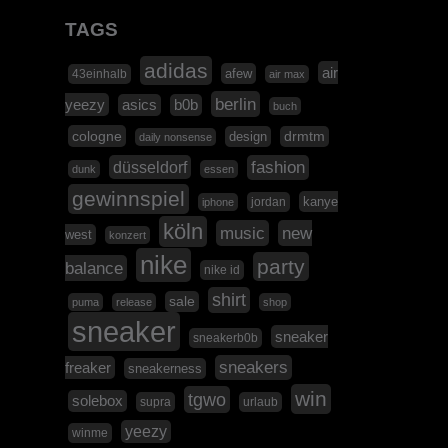
TAGS
adidas
air
afew
43einhalb
air max
berlin
yeezy
asics
b0b
buch
cologne
design
drmtm
daily nonsense
düsseldorf
fashion
dunk
essen
gewinnspiel
kanye
jordan
iphone
köln
music
new
west
konzert
nike
party
balance
nike id
shirt
sale
puma
release
shop
sneaker
sneaker
sneakerb0b
sneakers
freaker
sneakerness
win
tgwo
solebox
supra
urlaub
yeezy
winme