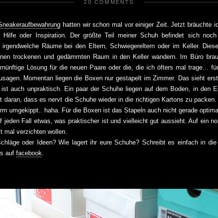
20 COMMENTS
Sneakeraufbewahrung
hatten wir schon mal vor einiger Zeit. Jetzt bräuchte i
 Hilfe oder Inspiration. Der größte Teil meiner Schuh befindet sich noch 
f irgendwelche Räume bei den Eltern, Schwiegereltern oder im Keller. Dieser
einen trockenen und gedämmten Raum in den Keller wandern. Im Büro brau
rnünftige Lösung für die neuen Paare oder die, die ich öfters mal trage… fü
usagen. Momentan liegen die Boxen nur gestapelt im Zimmer. Das sieht erst
 ist auch unpraktisch. Ein paar der Schuhe liegen auf dem Boden, in den 
gt daran, dass es nervt die Schuhe wieder in die richtigen Kartons zu packen.
urm umgekippt.. haha. Für die Boxen ist das Stapeln auch nicht gerade optima
 jeden Fall etwas, was praktischer ist und vielleicht gut aussieht. Auf ein 
t mal verzichten wollen.
schläge oder Ideen? Wie lagert ihr eure Schuhe? Schreibt es einfach in d
es auf
facebook
.