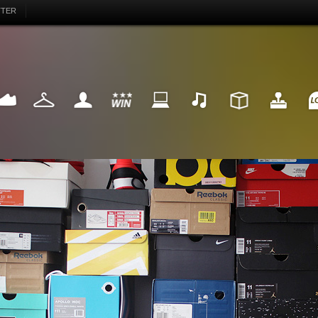
TTER
EAKER
FASHION
MY LIFE
WIN
INTERNET
MUSIC
DESIGN
HIGHTECH
FU