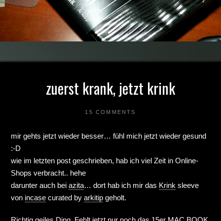
zuerst krank, jetzt krink
15 COMMENTS
mir gehts jetzt wieder besser… fühl mich jetzt wieder gesund
:-D
wie im letzten post geschrieben, hab ich viel Zeit in Online-
Shops verbracht.. hehe
darunter auch bei
azita
… dort hab ich mir das
Krink
sleeve
von
incase
curated by
arkitip
geholt.
Richtig geiles Ding. Fehlt jetzt nur noch das 15er MAC BOOK