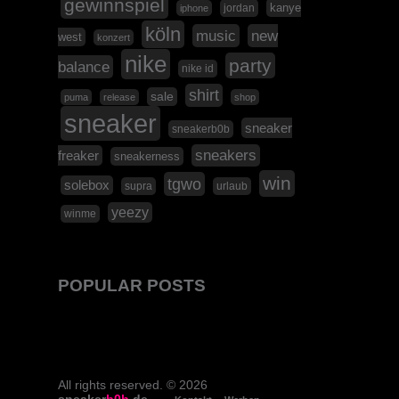
gewinnspiel
kanye
jordan
iphone
köln
music
new
west
konzert
nike
party
balance
nike id
shirt
sale
puma
release
shop
sneaker
sneaker
sneakerb0b
sneakers
freaker
sneakerness
win
tgwo
solebox
supra
urlaub
yeezy
winme
POPULAR POSTS
All rights reserved. © 2026
sneaker
b0b
.de