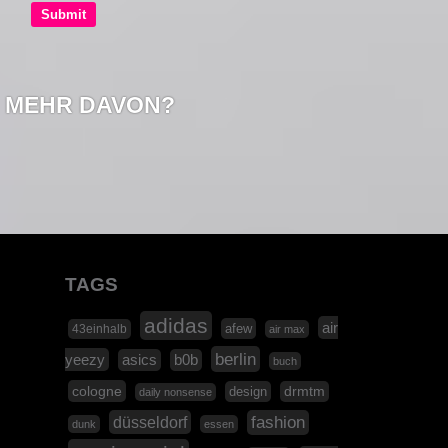
MEHR DAVON?
TAGS
adidas
air
afew
43einhalb
air max
berlin
yeezy
asics
b0b
buch
cologne
design
drmtm
daily nonsense
düsseldorf
fashion
dunk
essen