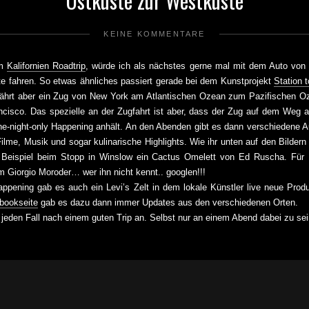
Ostküste zur Westküste
KEINE KOMMENTARE
em
Kalifornien Roadtrip
, würde ich als nächstes gerne mal mit dem Auto von
e fahren. So etwas ähnliches passiert gerade bei dem Kunstprojekt
Station t
 fährt aber ein Zug von New York am Atlantischen Ozean zum Pazifischen 
ncisco. Das spezielle an der Zugfahrt ist aber, dass der Zug auf dem Weg a
one-night-only Happening anhält. An den Abenden gibt es dann verschiedene A
Filme, Musik und sogar kulinarische Highlights. Wie ihr unten auf den Bildern
Beispiel beim Stopp in Winslow ein Cactus Omelett von Ed Ruscha. Für 
m Giorgio Moroder… wer ihn nicht kennt.. googlen!!!
ppening gab es auch ein Levi’s Zelt in dem lokale Künstler live neue Produk
bookseite
gab es dazu dann immer Updates aus den verschiedenen Orten.
f jeden Fall nach einem guten Trip an. Selbst nur an einem Abend dabei zu sei