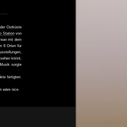
 der Ostküste
o Station
von
Ozean mit dem
n 9 Orten für
usstellungen,
 sehen könnt,
Musik sorgte
te fertigten.
n wäre nice.