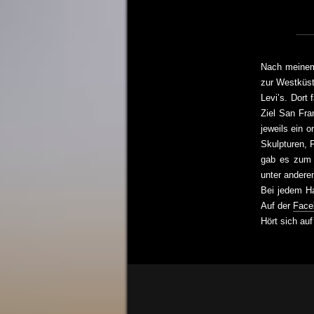
Nach mein
zur Westküst
Levi’s. Dort
Ziel San Fra
jeweils ein 
Skulpturen, 
gab es zum 
unter andere
Bei jedem Ha
Auf der
Face
Hört sich au