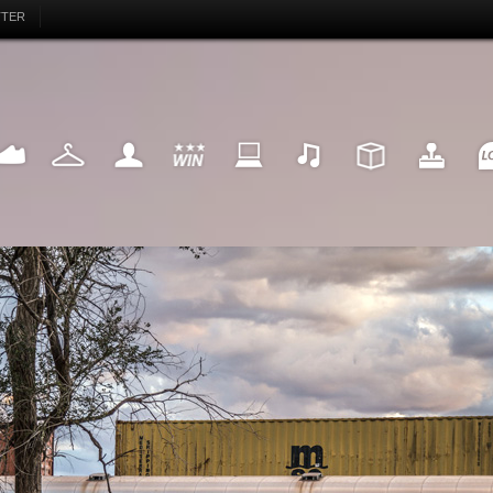
TTER
EAKER
FASHION
MY LIFE
WIN
INTERNET
MUSIC
DESIGN
HIGHTECH
FU