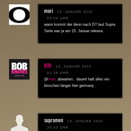
mari
18. JANUAR 2010
00:04 UHR
wann kommt der denn nach D? laut Supra
Seite war ja am 15. Januar release.
b0b
18. JANUAR 2010
01:28 UHR
@
mari
: abwarten.. dauert halt alles ein
bisschen länger hier germany..
supramen
18. JANUAR 2010
20:33 UHR