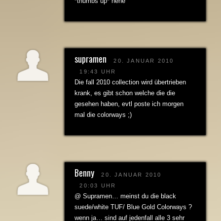
*thumbs up* hehe
supramen
20. JANUAR 2010
19:43 UHR
Die fall 2010 collection wird übertrieben
krank, es gibt schon welche die die
gesehen haben, evtl poste ich morgen
mal die colorways ;)
Benny
20. JANUAR 2010
20:03 UHR
@ Supramen… meinst du die black
suede/white TUF/ Blue Gold Colorways ?
wenn ja… sind auf jedenfall alle 3 sehr