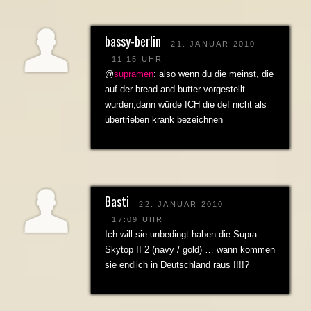
bassy-berlin
21. JANUAR 2010
11:15 UHR
@
supramen
: also wenn du die meinst, die
auf der bread and butter vorgestellt
wurden,dann würde ICH die def nicht als
übertrieben krank bezeichnen
Basti
22. JANUAR 2010
17:09 UHR
Ich will sie unbedingt haben die Supra
Skytop II 2 (navy / gold) … wann kommen
sie endlich in Deutschland raus !!!!?