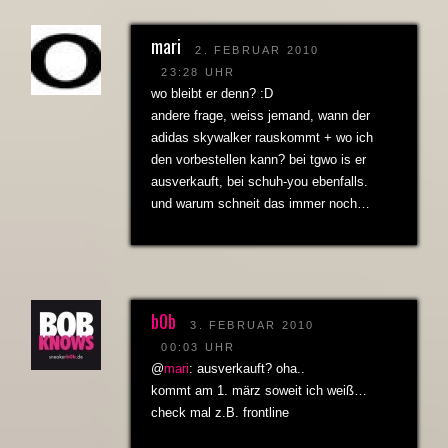
mari
2. FEBRUAR 2010
23:28 UHR
wo bleibt er denn? :D
andere frage, weiss jemand, wann der
adidas skywalker rauskommt + wo ich
den vorbestellen kann? bei tgwo is er
ausverkauft, bei schuh-you ebenfalls.
und warum schneit das immer noch…
b0b
3. FEBRUAR 2010
00:03 UHR
@
mari
: ausverkauft? oha..
kommt am 1. märz soweit ich weiß…
check mal z.B. frontline