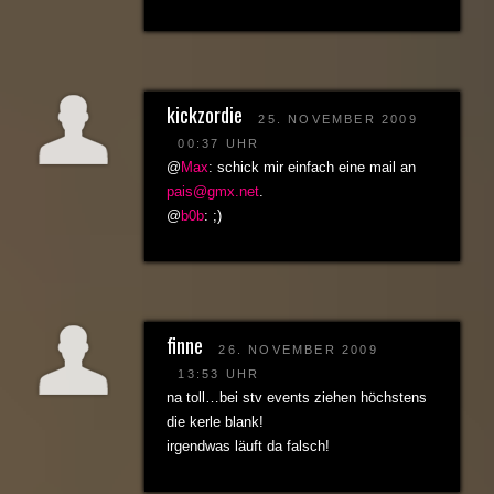
kickzordie
25. NOVEMBER 2009
00:37 UHR
@
Max
: schick mir einfach eine mail an
pais@gmx.net
.
@
b0b
: ;)
finne
26. NOVEMBER 2009
13:53 UHR
na toll…bei stv events ziehen höchstens
die kerle blank!
irgendwas läuft da falsch!