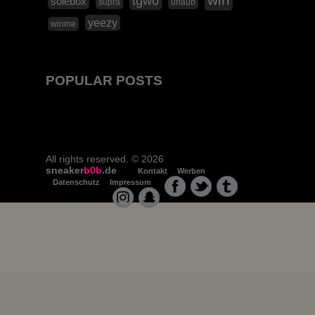
win
tgwo
solebox
supra
urlaub
yeezy
winme
POPULAR POSTS
All rights reserved. © 2026
sneaker
b0b
.de
Kontakt
Werben
Datenschutz
Impressum