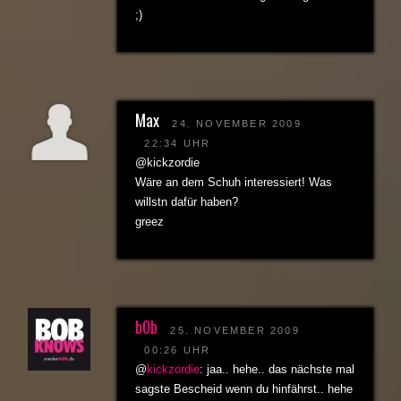
;)
Max
24. NOVEMBER 2009
22:34 UHR
@kickzordie
Wäre an dem Schuh interessiert! Was
willstn dafür haben?
greez
b0b
25. NOVEMBER 2009
00:26 UHR
@
kickzordie
: jaa.. hehe.. das nächste mal
sagste Bescheid wenn du hinfährst.. hehe