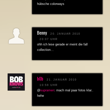
hübsche colorways
Benny
20. JANUAR 2010
20:07 UHR
ohh ich lese gerade er meint die fall
collection…
b0b
21. JANUAR 2010
10:59 UHR
@
supramen
: mach mal paar fotos klar..
hehe