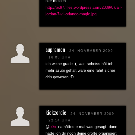
hier melden.
http://bx97.files.wordpress.com/2009/07/air-
jordan-7-vii-orlando-magic.jpg
supramen
24. NOVEMBER 2009
16:05 UHR
ich weine grade :(, was scheiss hät ich
mehr azubi gehalt wäre eine fahrt sicher
drin gewesen :D
kickzordie
24. NOVEMBER 2009
22:14 UHR
@
b0b
: na hätteste mal was gesagt. dann
hätte ich dir noch deine größe organisiert