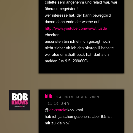
colette sehr angenehm und relaxt war. war
überaus begeistert!
wer interesse hat, der kann bewegtbild
davon dann ende der woche auf
http://www.youtube.com/wwwtitusde
checken.
ansonsten bin ich ehrlich gesagt noch
nicht sicher ob ich den skytop II behalte.
wer also ernsthaft bock hat, darf sich
melden (us 9.5, 209/600).
b0b
24. NOVEMBER 2009
11:19 UHR
@
kickzordie
:kool kool…
hab ich ja schon gesehen.. aber 9.5 ist
mir zu klein :-/