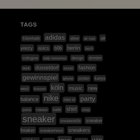
TAGS
adidas
air
afew
43einhalb
air max
berlin
yeezy
asics
b0b
buch
cologne
design
drmtm
daily nonsense
düsseldorf
fashion
dunk
essen
gewinnspiel
kanye
jordan
iphone
köln
music
new
west
konzert
nike
party
balance
nike id
shirt
sale
puma
release
shop
sneaker
sneaker
sneakerb0b
sneakers
freaker
sneakerness