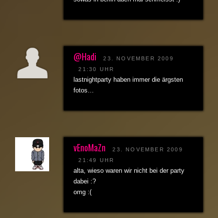
@Hadi
23. NOVEMBER 2009
21:30 UHR
lastnightparty haben immer die ärgsten
fotos…
vEnoMaZn
23. NOVEMBER 2009
21:49 UHR
alta, wieso waren wir nicht bei der party
dabei :?
omg :(