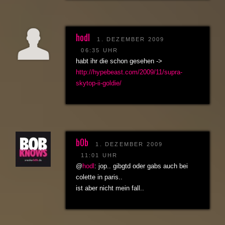
hodl
1. DEZEMBER 2009
06:35 UHR
habt ihr die schon gesehen ->
http://hypebeast.com/2009/11/supra-
skytop-ii-goldie/
b0b
1. DEZEMBER 2009
11:01 UHR
@
hodl
: jop.. gibgtd oder gabs auch bei
colette in paris..
ist aber nicht mein fall..