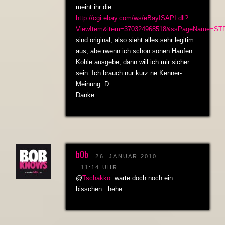
meint ihr die
http://cgi.ebay.com/ws/eBayISAPI.dll?
ViewItem&item=370324968518&ssPageName=S
sind original, also sieht alles sehr legitim
aus, abe rwenn ich schon sonen Haufen
Kohle ausgebe, dann will ich mir sicher
sein. Ich brauch nur kurz ne Kenner-
Meinung :D
Danke
b0b
26. JANUAR 2010
11:14 UHR
@
Tschakko
: warte doch noch ein
bisschen.. hehe