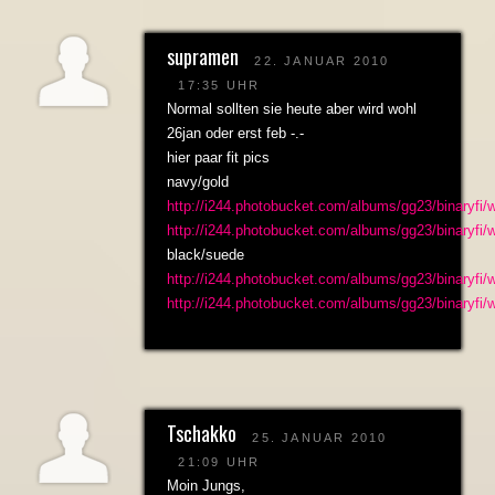
supramen
22. JANUAR 2010
17:35 UHR
Normal sollten sie heute aber wird wohl
26jan oder erst feb -.-
hier paar fit pics
navy/gold
http://i244.photobucket.com/albums/gg23/binaryfi
http://i244.photobucket.com/albums/gg23/binaryfi
black/suede
http://i244.photobucket.com/albums/gg23/binaryfi
http://i244.photobucket.com/albums/gg23/binaryfi
Tschakko
25. JANUAR 2010
21:09 UHR
Moin Jungs,