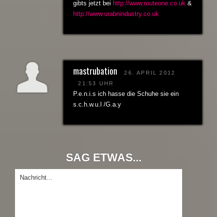
gibts jetzt bei
http://www.routeone.co.uk
&
http://www.urabnindustry.co.uk
mastrubation
26. APRIL 2012
21:53 UHR
P.e.n.i.s ich hasse die Schuhe sie ein
s.c.h.w.u.l /G.a.y
SAG ETWAS...